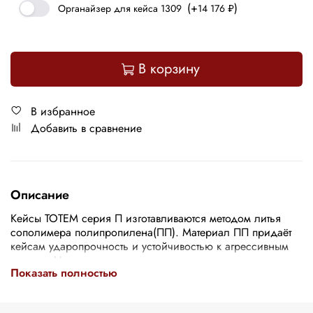
(+
)
Органайзер для кейса 1309
14 176 ₽
В корзину
В избранное
Добавить в сравнение
Описание
Кейсы ТОТЕМ серия П изготавливаются методом литья
сополимера полипропилена(ПП). Материал ПП придаёт
кейсам ударопрочность и устойчивостью к агрессивным
средам. Наличие резинового уплотнителя в корпусе
Показать полностью
обеспечивает защиту от проникновения пыли и воды, это
позволяет кейсу соответствовать классу защиты IP67.
Клапан выравнивания внутреннего давления позволяет