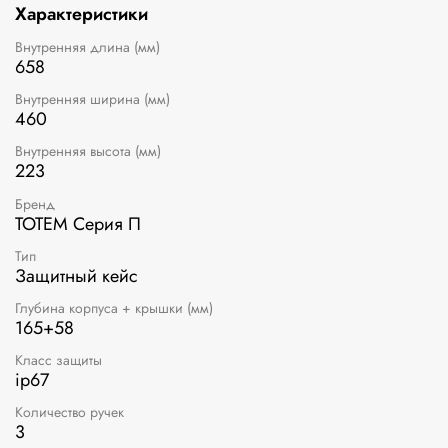
избежать “вакуумной блокировки” при эксплуатации.
Характеристики
Система фиксации крышки обеспечивает плотное
прилегание и не допускает случайного раскрытия кейса, а
Внутренняя длина (мм)
прорезиненная ручка способствует удобному хвату руки
658
при транспортировках. В корпусе кейса предусмотрены
Внутренняя ширина (мм)
отверстия для навесных замков, для предотвращения
460
несанкционированного доступа. Кейс сохраняет
защитные свойства в диапазоне температур от -40°С до
Внутренняя высота (мм)
+90°С.
223
Бренд
ТОТЕМ Серия П
Тип
Защитный кейс
Глубина корпуса + крышки (мм)
165+58
Класс защиты
ip67
Количество ручек
3