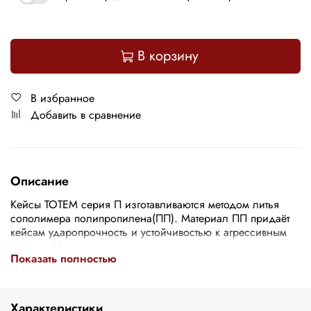
В корзину
В избранное
Добавить в сравнение
Описание
Кейсы ТОТЕМ серия П изготавливаются методом литья
сополимера полипропилена(ПП). Материал ПП придаёт
кейсам ударопрочность и устойчивостью к агрессивным
средам. Наличие резинового уплотнителя в корпусе
Показать полностью
обеспечивает защиту от проникновения пыли и воды, это
позволяет кейсу соответствовать классу защиты IP67.
Клапан выравнивания внутреннего давления позволяет
избежать “вакуумной блокировки” при эксплуатации.
Характеристики