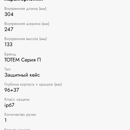
Система фиксации крышки обеспечивает плотное
прилегание и не допускает случайного раскрытия кейса, а
Внутренняя длина (мм)
прорезиненная ручка способствует удобному хвату руки
304
при транспортировках. В корпусе кейса предусмотрены
Внутренняя ширина (мм)
отверстия для навесных замков, для предотвращения
247
несанкционированного доступа. Кейс сохраняет
защитные свойства в диапазоне температур от -40°С до
Внутренняя высота (мм)
+90°С.
133
Бренд
ТОТЕМ Серия П
Тип
Защитный кейс
Глубина корпуса + крышки (мм)
96+37
Класс защиты
ip67
Количество ручек
1
Кол-во замков