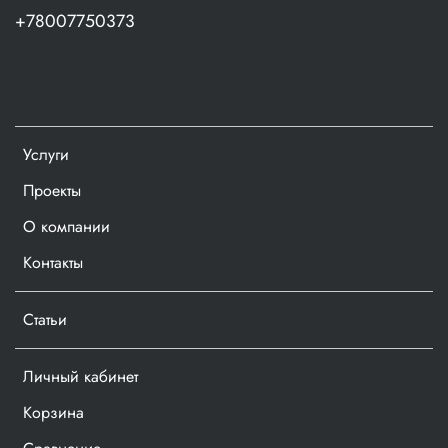
+78007750373
Долговечность. Высокий показатель
износостойкости: не разрушается при деформации,
способен выдерживать большую нагрузку без
разрушения амортизирующих свойств, не вступает в
реакцию с большинством агрессивных жидкостей;
Технологичность. Возможность изготовления ниш
Услуги
любой конфигурации;;
Проекты
Эстетика. Квадро ложемент имеет внешний вид
завершённого технологического элемента;
О компании
Самостоятельное изделие. Возможна эксплуатация
Контакты
без упаковки и без потери своих свойств.
Статьи
В комплекте:
Поролон “Волна”,
Личный кабинет
Квадро Ложемент™,
Корзина
Специализированный нож,