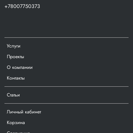
+78007750373
Долговечность. Высокий показатель
износостойкости: не разрушается при деформации,
способен выдерживать большую нагрузку без
разрушения амортизирующих свойств, не вступает в
реакцию с большинством агрессивных жидкостей;
Технологичность. Возможность изготовления ниш
Услуги
любой конфигурации;;
Проекты
Эстетика. Квадро ложемент имеет внешний вид
завершённого технологического элемента;
О компании
Самостоятельное изделие. Возможна эксплуатация
Контакты
без упаковки и без потери своих свойств.
Статьи
В комплекте:
Поролон “Волна”,
Личный кабинет
Квадро Ложемент™,
Корзина
Специализированный нож,